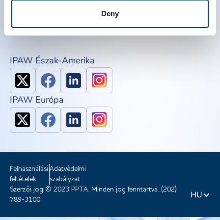
QSEAL
Deny
NDDR
Csatlakozzon a PPTA-hez
IPAW Észak-Amerika
IPAW Európa
Felhasználási
Adatvédelmi
feltételek
szabályzat
Szerzői jog © 2023 PPTA. Minden jog fenntartva. (202)
HU
789-3100