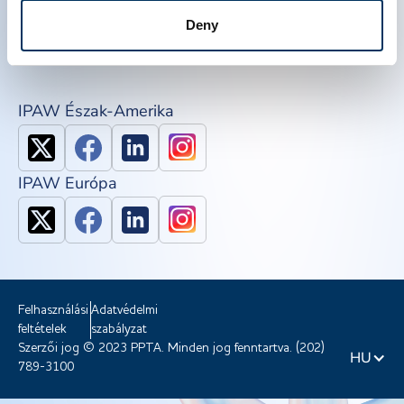
QSEAL
Deny
NDDR
Csatlakozzon a PPTA-hez
IPAW Észak-Amerika
IPAW Európa
Felhasználási
Adatvédelmi
feltételek
szabályzat
Szerzői jog © 2023 PPTA. Minden jog fenntartva. (202)
HU
789-3100