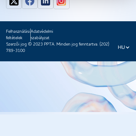
Felhasználási
Adatvédelmi
feltételek
szabályzat
Szerzői jog © 2023 PPTA. Minden jog fenntartva. (202)
HU
789-3100