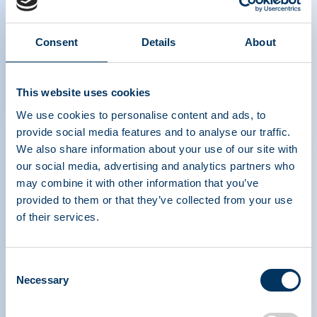
Consent
Details
About
2022 International Plasma Protein
This website uses cookies
Congress (IPPC): Day One
We use cookies to personalise content and ads, to
provide social media features and to analyse our traffic.
We also share information about your use of our site with
our social media, advertising and analytics partners who
may combine it with other information that you’ve
provided to them or that they’ve collected from your use
of their services.
PLASMA PROTEIN
Consent
THERAPEUTICS ASSOCIATION
Necessary
Selection