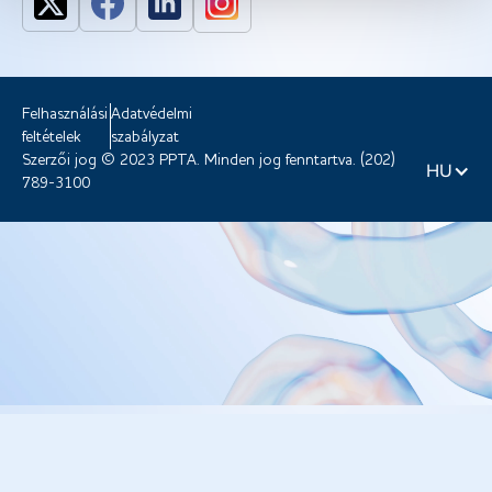
Felhasználási
Adatvédelmi
feltételek
szabályzat
Szerzői jog © 2023 PPTA. Minden jog fenntartva. (202)
HU
789-3100