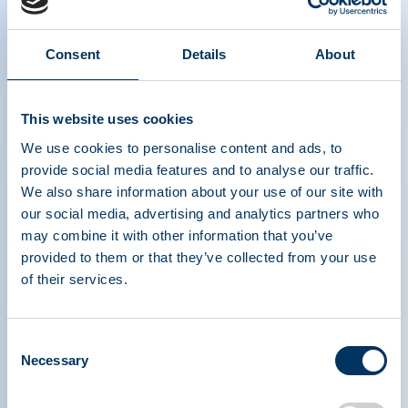
Consent
Details
About
Combating COVID-19 Industry Spotlight:
This website uses cookies
Emergent
We use cookies to personalise content and ads, to
provide social media features and to analyse our traffic.
We also share information about your use of our site with
our social media, advertising and analytics partners who
may combine it with other information that you’ve
provided to them or that they’ve collected from your use
of their services.
PLASMA PROTEIN
Consent
THERAPEUTICS ASSOCIATION
Necessary
Selection