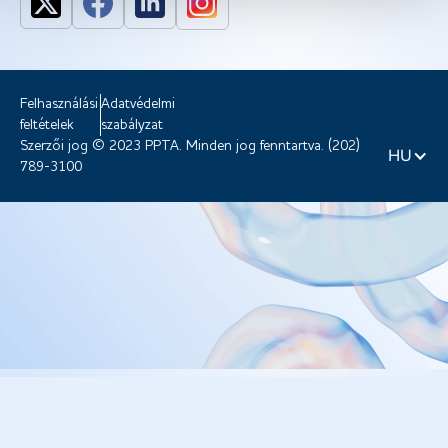
Felhasználási
Adatvédelmi
feltételek
szabályzat
Szerzői jog © 2023 PPTA. Minden jog fenntartva. (202)
HU
789-3100