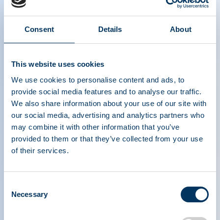
Consent
Details
About
Combating COVID-19 Industry Spotlight:
This website uses cookies
Kedrion
We use cookies to personalise content and ads, to
provide social media features and to analyse our traffic.
We also share information about your use of our site with
our social media, advertising and analytics partners who
may combine it with other information that you’ve
provided to them or that they’ve collected from your use
of their services.
PLASMA PROTEIN
Consent
THERAPEUTICS ASSOCIATION
Necessary
Selection