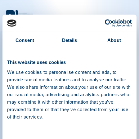
PLASMA PROTEIN
THERAPEUTICS ASSOCIATION
Consent
Details
About
PPTA
Plazma
Rólunk
Szabályozási politika
This website uses cookies
Elérhetőség
Plazmaterápiák
Tudástár
Adományoz
We use cookies to personalise content and ads, to
Média & Események
Plazma FAQS
provide social media features and to analyse our traffic.
We also share information about your use of our site with
Quick links
our social media, advertising and analytics partners who
Érdekképviseleti eszközök
may combine it with other information that you’ve
IQPP
provided to them or that they’ve collected from your use
QSEAL
of their services.
NDDR
Csatlakozzon a PPTA-hez
Consent