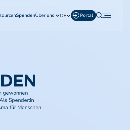
sourcen
Spenden
Über uns
Portal
DE
NDEN
en gewonnen
Als Spender:in
asma für Menschen