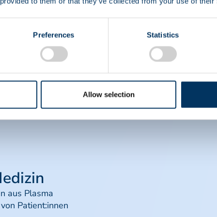
 provided to them or that they’ve collected from your use of their
donate”
Preferences
Statistics
Allow selection
Medizin
an aus Plasma
on Patient:innen