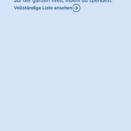
auf der ganzen Welt, indem du spendest.
Vollständige Liste ansehen
Tierbisse
(Anti-tetanus IG)
Liver problems
(Albumin)