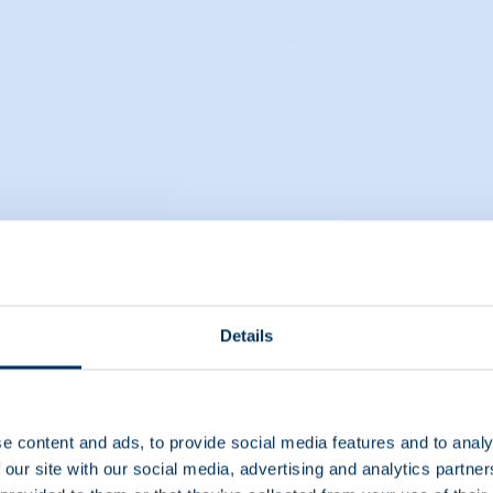
Details
“The treatments we get are
life changing and I don’t use
the word life changing lightly”
e content and ads, to provide social media features and to analy
“As you can save people’s live the question to me is
 our site with our social media, advertising and analytics partn
why would you not donate rather than why do you