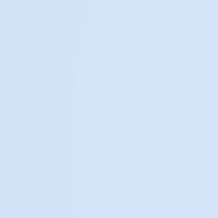
Pediatric HIV
(IGIV)
Cardiopulmonary problems
(Albumin)