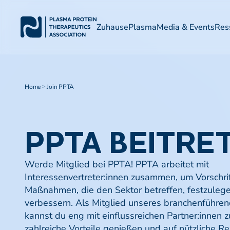
Zuhause
Plasma
Media & Events
Res
Home
Join PPTA
>
PPTA
BEITRE
Werde Mitglied bei PPTA! PPTA arbeitet mit
Interessenvertreter:innen zusammen, um Vorschrif
Maßnahmen, die den Sektor betreffen, festzuleg
verbessern. Als Mitglied unseres branchenführe
kannst du eng mit einflussreichen Partner:innen
zahlreiche Vorteile genießen und auf nützliche R