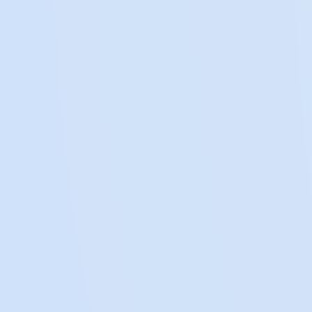
1
Interessenvertretung
Für den Zugang zu und die
Bezahlbarkeit von Therapien für
Patient:innen eintreten.