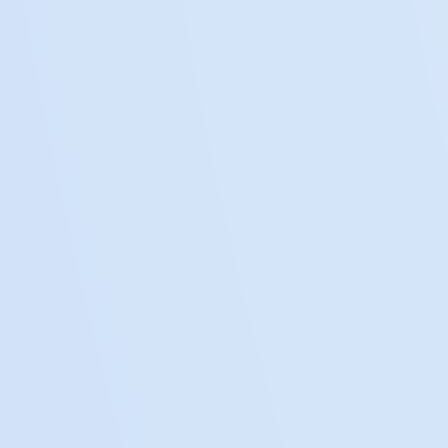
Mehr entdecken
4
Standards
Verwaltung von Standards und
Programmen, die die Qualität und
Sicherheit der Plasmasammlung und -
herstellung gewährleisten.
Mehr entdecken