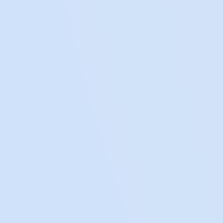
Mehr entdecken
3
Kollaboration
Zusammenarbeit mit Organisationen,
die sich für Patient:innen einsetzen.
Mehr entdecken