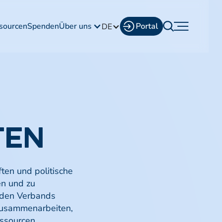
sourcen
Spenden
Über uns
Portal
DE
TEN
ten und politische
en und zu
nden Verbands
 zusammenarbeiten,
essourcen