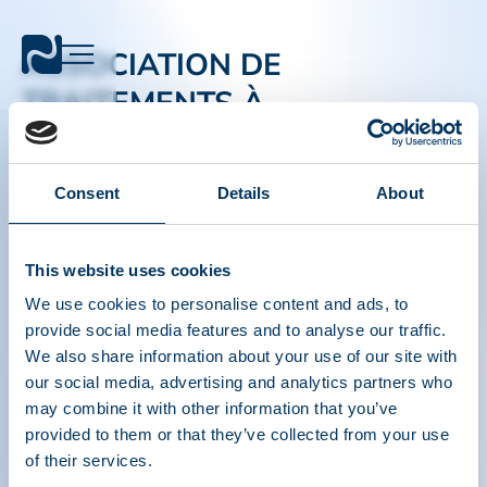
ASSOCIATION DE
TRAITEMENTS À
BASE DE PROTÉINES
PLASMATIQUES
Consent
Details
About
PPTA
Plasma
This website uses cookies
À propos
Politique réglementaire
We use cookies to personalise content and ads, to
Contact
Thérapies à base de plasma
provide social media features and to analyse our traffic.
Resources
Faire un don
Médias et événements
FAQ sur le plasma
We also share information about your use of our site with
our social media, advertising and analytics partners who
Liens Rapide
may combine it with other information that you’ve
Outils de sensibilisation
provided to them or that they’ve collected from your use
IQPP
of their services.
QSEAL