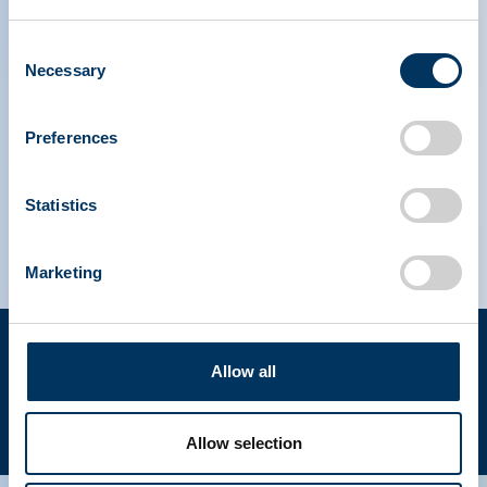
NDDR
Rejoindre PPTA
Consent
Necessary
Selection
IPAW Amérique du Nord
Preferences
IPAW Europe
Statistics
Marketing
Conditions
Déclaration
d'utilisation
de
Allow all
confidentialité
Droits d'auteur © 2023 PPTA. Tous droits réservés. (202)
FR
789-3100
Allow selection