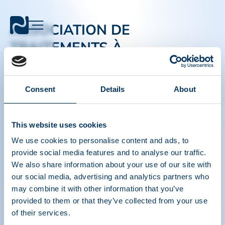
ASSOCIATION DE
TRAITEMENTS À
BASE DE PROTÉINES
PLASMATIQUES
Consent
Details
About
PPTA
Plasma
This website uses cookies
À propos
Politique réglementaire
We use cookies to personalise content and ads, to
Contact
Thérapies à base de plasma
provide social media features and to analyse our traffic.
Resources
Faire un don
Médias et événements
FAQ sur le plasma
We also share information about your use of our site with
our social media, advertising and analytics partners who
Liens Rapide
may combine it with other information that you’ve
Outils de sensibilisation
provided to them or that they’ve collected from your use
IQPP
of their services.
QSEAL