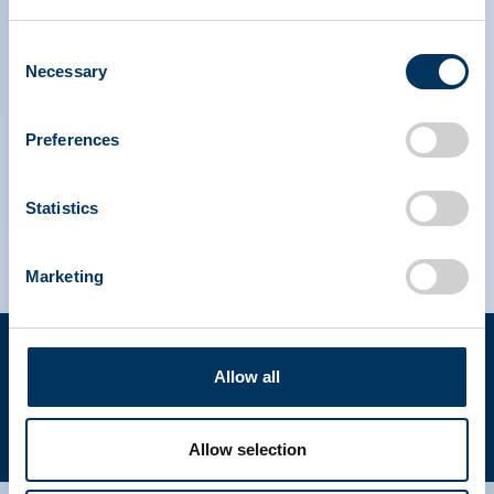
NDDR
Rejoindre PPTA
Consent
Necessary
Selection
IPAW Amérique du Nord
Preferences
IPAW Europe
Statistics
Marketing
Conditions
Déclaration
d'utilisation
de
Allow all
confidentialité
Droits d'auteur © 2023 PPTA. Tous droits réservés. (202)
FR
789-3100
Allow selection