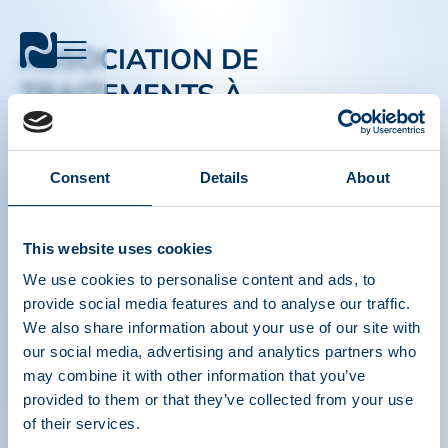
ASSOCIATION DE
TRAITEMENTS À
BASE DE PROTÉINES
PLASMATIQUES
Consent
Details
About
PPTA
Plasma
This website uses cookies
À propos
Politique réglementaire
We use cookies to personalise content and ads, to
Contact
Thérapies à base de plasma
provide social media features and to analyse our traffic.
Resources
Faire un don
Médias et événements
FAQ sur le plasma
We also share information about your use of our site with
our social media, advertising and analytics partners who
Liens Rapide
may combine it with other information that you’ve
Outils de sensibilisation
provided to them or that they’ve collected from your use
IQPP
of their services.
QSEAL