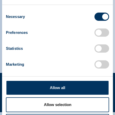
NDDR
Rejoindre PPTA
Consent
Necessary
Selection
IPAW Amérique du Nord
Preferences
IPAW Europe
Statistics
Marketing
Conditions
Déclaration
d'utilisation
de
Allow all
confidentialité
Droits d'auteur © 2023 PPTA. Tous droits réservés. (202)
FR
789-3100
Allow selection